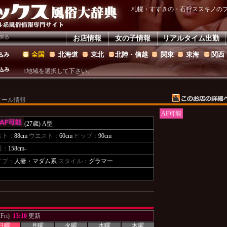
札幌・すすきの・石狩ススキノの
お店情報
女の子情報
リアルタイム出勤
全国
北海道
東北
北陸・信越
関東
東海
関西
↑地域を選択して下さい。
ィール情報
AF可能
(27歳)
A型
スト：
88cm
ウエスト：
60cm
ヒップ：
90cm
長：
158cm-
イプ：
人妻・マダム系
スタイル：
グラマー
Fri)
13:10
更新
日曜
月曜
火曜
水曜
木曜