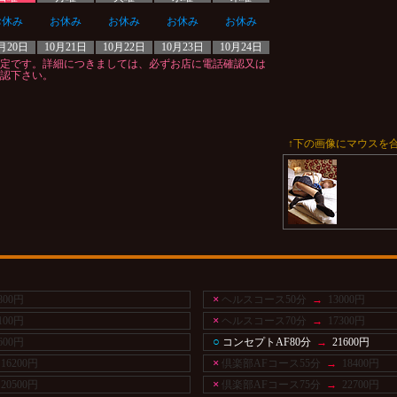
お休み
お休み
お休み
お休み
お休み
月20日
10月21日
10月22日
10月23日
10月24日
定です。詳細につきましては、必ずお店に電話確認又は
認下さい。
↑下の画像にマウスを
×
800円
ヘルスコース50分
→
13000円
×
100円
ヘルスコース70分
→
17300円
○
600円
コンセプトAF80分
→
21600円
×
16200円
倶楽部AFコース55分
→
18400円
×
20500円
倶楽部AFコース75分
→
22700円