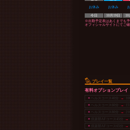
お休み
お休み
今日
10月19日
10
※出勤予定表はあくまでも予
オフィシャルサイトにてご確
プレイ一覧
有料オプションプレイ
×
ヘルスコース40分
→
10
×
ヘルスコース60分
→
15
×
ヘルスコース80分
→
21
×
倶楽部AFコース45分
→
×
倶楽部AFコース65分
→