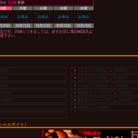
Fri)
13:08
更新
日曜
月曜
火曜
水曜
木曜
お休み
お休み
お休み
お休み
お休み
月20日
10月21日
10月22日
10月23日
10月24日
定です。詳細につきましては、必ずお店に電話確認又は
認下さい。
×
800円
ヘルスコース50分
→
13000円
×
100円
ヘルスコース70分
→
17300円
×
600円
コンセプトAF80分
→
21600円
×
16200円
倶楽部AFコース55分
→
18400円
×
20500円
倶楽部AFコース75分
→
22700円
×
AF80分
→
22000円
シャルサイト）