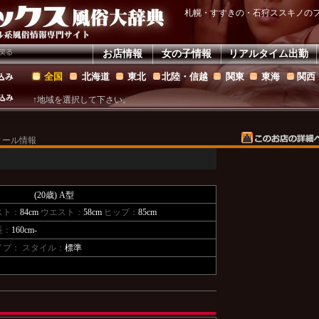
札幌・すすきの・石狩ススキノの
お店情報
女の子情報
リアルタイム出勤
全国
北海道
東北
北陸・信越
関東
東海
関西
↑地域を選択して下さい。
ィール情報
(20歳)
A型
スト：
84cm
ウエスト：
58cm
ヒップ：
85cm
長：
160cm-
イプ：
スタイル：
標準