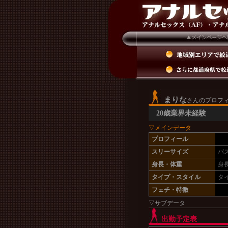
まりな
さんのプロフ
20歳業界未経験
▽メインデータ
プロフィール
スリーサイズ
バ
身長・体重
身
タイプ・スタイル
タ
フェチ・特徴
▽サブデータ
出勤予定表