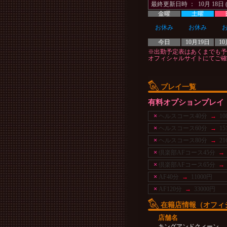
最終更新日時 ： 10月 18日 (
金曜
土曜
お休み
お休み
今日
10月19日
10
※出勤予定表はあくまでも予
オフィシャルサイトにてご確
プレイ一覧
有料オプションプレイ
×
ヘルスコース40分
→
10
×
ヘルスコース60分
→
15
×
ヘルスコース80分
→
21
×
倶楽部AFコース45分
→
×
倶楽部AFコース65分
→
×
AF40分
→
11000円
×
AF120分
→
33000円
在籍店情報（オフィ
店舗名
キングアンドクィーン